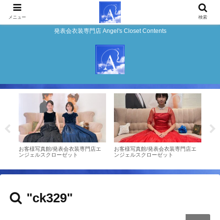
メニュー
検索
発表会衣装専門店 Angel's Closet Contents
ンタ
お客様写真館/発表会衣装専門店エ
お客様写真館/発表会衣装専門店エ
お客
ンジェルスクローゼット
ンジェルスクローゼット
ジェ
"ck329"