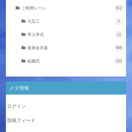
ご利用シーン
812
七五三
2
卒入学式
12
発表会衣装
698
結婚式
102
メタ情報
ログイン
投稿フィード