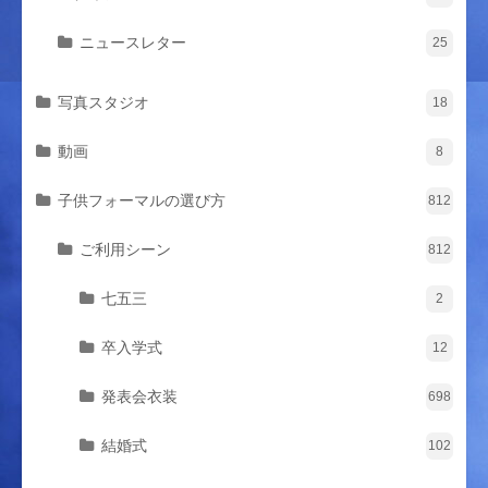
ニュースレター
25
写真スタジオ
18
動画
8
子供フォーマルの選び方
812
ご利用シーン
812
七五三
2
卒入学式
12
発表会衣装
698
結婚式
102