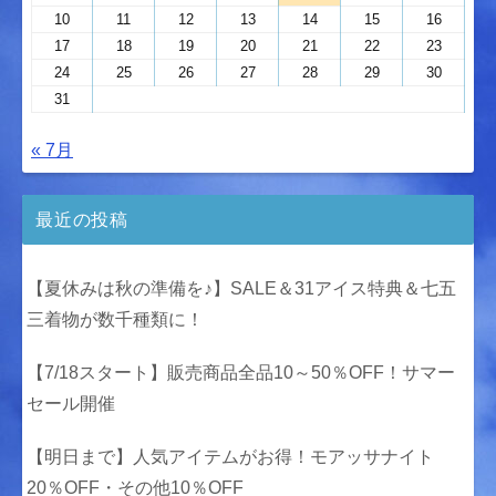
10
11
12
13
14
15
16
17
18
19
20
21
22
23
24
25
26
27
28
29
30
31
« 7月
最近の投稿
【夏休みは秋の準備を♪】SALE＆31アイス特典＆七五
三着物が数千種類に！
【7/18スタート】販売商品全品10～50％OFF！サマー
セール開催
【明日まで】人気アイテムがお得！モアッサナイト
20％OFF・その他10％OFF