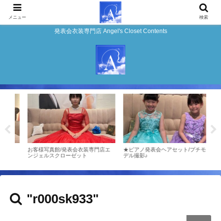
メニュー
検索
発表会衣装専門店 Angel's Closet Contents
ンタ
お客様写真館/発表会衣装専門店エ
★ピアノ発表会ヘアセット/プチモ
お客
ンジェルスクローゼット
デル撮影♪
ンジ
"r000sk933"