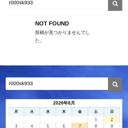
NOT FOUND
投稿が見つかりませんでし
た。
2026年8月
月
火
水
木
金
土
日
1
2
3
4
5
6
7
8
9