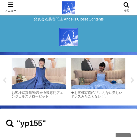
メニュー
検索
発表会衣装専門店 Angel's Closet Contents
ンタ
お客様写真館/発表会衣装専門店エ
★お客様写真館/「こんなに美しい
★ピ
ンジェルスクローゼット
ドレスみたことない！」
デル
"yp155"