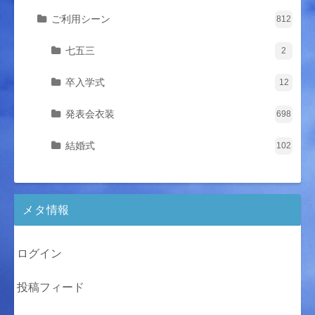
ご利用シーン
812
七五三
2
卒入学式
12
発表会衣装
698
結婚式
102
メタ情報
ログイン
投稿フィード