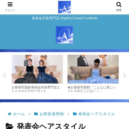
メニュー
検索
発表会衣装専門店 Angel's Closet Contents
る
お客様写真館/発表会衣装専門店エ
★お客様写真館/「こんなに美しい
お客
ター
ンジェルスクローゼット
ドレスみたことない！」
ジェ
ホーム
お客様着用例
発表会ヘアスタイル
発表会ヘアスタイル