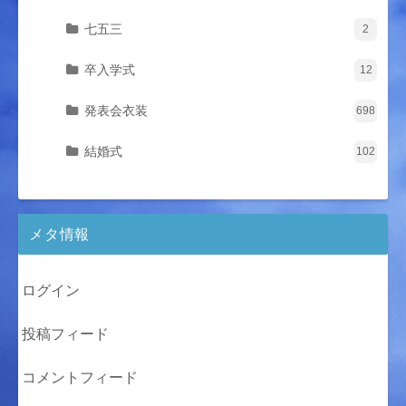
七五三
2
卒入学式
12
発表会衣装
698
結婚式
102
メタ情報
ログイン
投稿フィード
コメントフィード