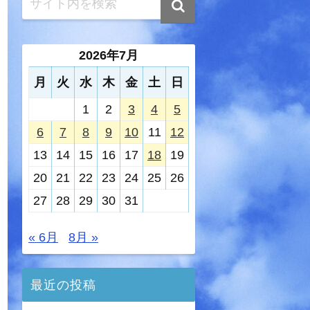
2026年7月
月
火
水
木
金
土
日
1
2
3
4
5
6
7
8
9
10
11
12
13
14
15
16
17
18
19
20
21
22
23
24
25
26
27
28
29
30
31
« 6月
8月 »
最近の投稿