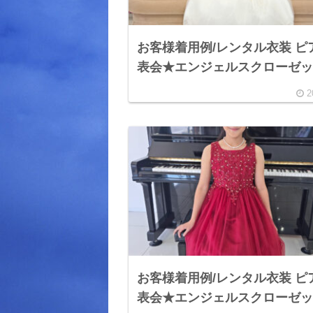
お客様着用例/レンタル衣装 ピ
表会★エンジェルスクローゼ
2
お客様着用例/レンタル衣装 ピ
表会★エンジェルスクローゼ