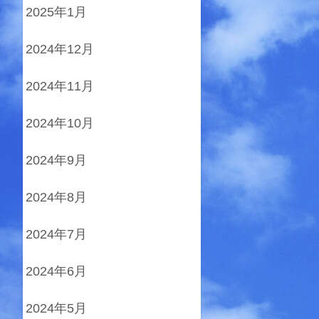
2025年1月
2024年12月
2024年11月
2024年10月
2024年9月
2024年8月
2024年7月
2024年6月
2024年5月