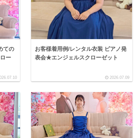
めての
お客様着用例/レンタル衣装 ピアノ発
クロー
表会★エンジェルスクローゼット
026.07.10
2026.07.09