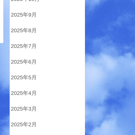
2025年9月
2025年8月
2025年7月
2025年6月
2025年5月
2025年4月
2025年3月
2025年2月