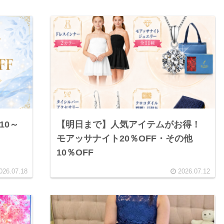
10～
【明日まで】人気アイテムがお得！
モアッサナイト20％OFF・その他
10％OFF
026.07.18
2026.07.12