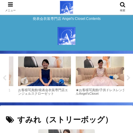
メニュー
検索
発表会衣装専門店 Angel's Closet Contents
店エ
お客様写真館/発表会衣装専門店エ
★お客様写真館/子供ドレスレンタ
4頁
ンジェルスクローゼット
ルAngel’sCloset
『楽
ト！
すみれ（ストリーボッグ）