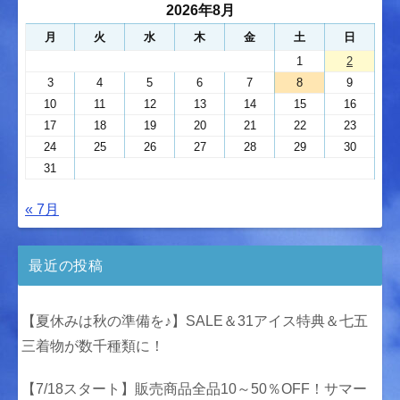
2026年8月
月
火
水
木
金
土
日
1
2
3
4
5
6
7
8
9
10
11
12
13
14
15
16
17
18
19
20
21
22
23
24
25
26
27
28
29
30
31
« 7月
最近の投稿
【夏休みは秋の準備を♪】SALE＆31アイス特典＆七五
三着物が数千種類に！
【7/18スタート】販売商品全品10～50％OFF！サマー