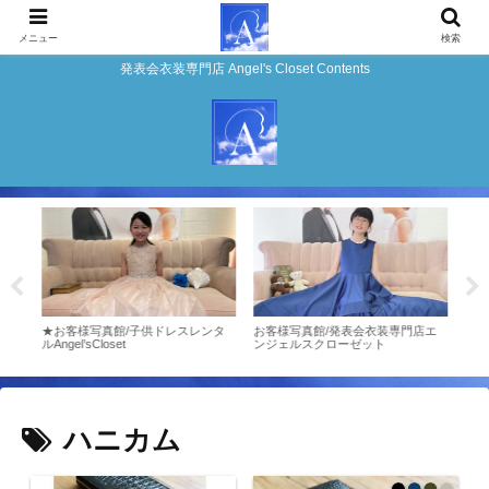
メニュー
検索
発表会衣装専門店 Angel's Closet Contents
店エ
★お客様写真館/子供ドレスレンタ
お客様写真館/発表会衣装専門店エ
お客
ルAngel’sCloset
ンジェルスクローゼット
ンジ
ハニカム