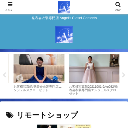
メニュー
検索
発表会衣装専門店 Angel's Closet Contents
門店
お客様写真館/発表会衣装専門店エ
お客様写真館20211001-2/yp082/発
★ピ
ンジェルスクローゼット
表会衣装専門店エンジェルスクロー
モデ
ゼット
リモートショップ