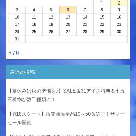
1
2
3
4
5
6
7
8
9
10
11
12
13
14
15
16
17
18
19
20
21
22
23
24
25
26
27
28
29
30
31
« 7月
最近の投稿
【夏休みは秋の準備を♪】SALE＆31アイス特典＆七五
三着物が数千種類に！
【7/18スタート】販売商品全品10～50％OFF！サマー
セール開催