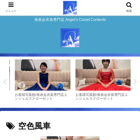
メニュー
検索
発表会衣装専門店 Angel's Closet Contents
0/
お客様写真館/発表会衣装専門店エ
お客様写真館/発表会衣装専門店エ
ドレ
クロ
ンジェルスクローゼット
ンジェルスクローゼット
エン
空色風車