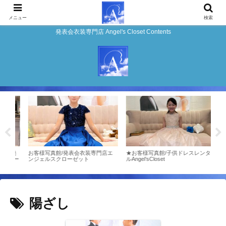
メニュー
検索
発表会衣装専門店 Angel's Closet Contents
2/発
お客様写真館/発表会衣装専門店エ
★お客様写真館/子供ドレスレンタ
お客
ロー
ンジェルスクローゼット
ルAngel’sCloset
ンジ
陽ざし