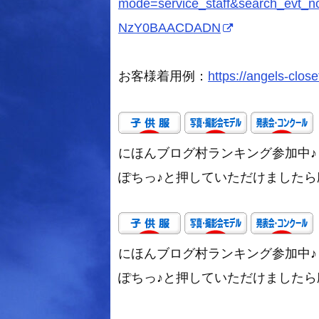
mode=service_staff&search_evt
NzY0BAACDADN
お客様着用例：
https://angels-close
にほんブログ村ランキング参加中♪
ぽちっ♪と押していただけましたら励み
にほんブログ村ランキング参加中♪
ぽちっ♪と押していただけましたら励み