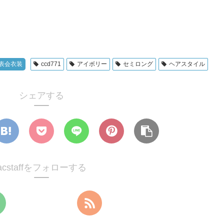
表会衣装
ccd771
アイボリー
セミロング
ヘアスタイル
シェアする
acstaffをフォローする