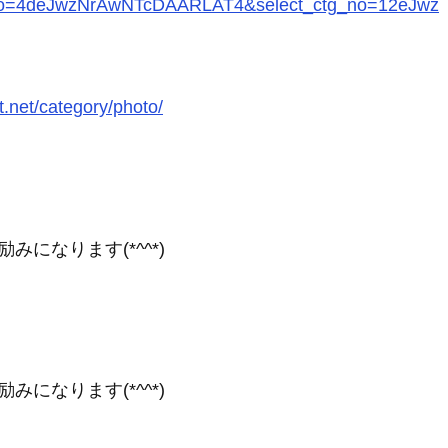
_no=4deJwzNrAwNTcDAARLAT4&select_ctg_no=12eJwz
t.net/category/photo/
になります(*^^*)
になります(*^^*)