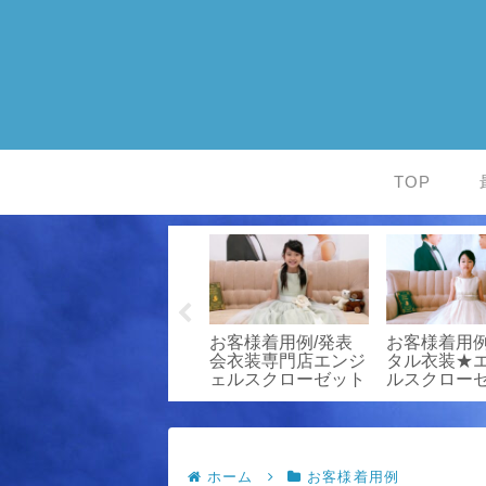
TOP
ア
★お客様写真館/子
お客様着用例/発表
お客様着用例
供ドレスレンタル
会衣装専門店エンジ
タル衣装★
Angel’sCloset
ェルスクローゼット
ルスクロー
ホーム
お客様着用例