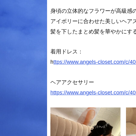
身頃の立体的なフラワーが高級感
アイボリーに合わせた美しいヘアス
髪を下したまとめ髪を華やかにす
着用ドレス：
h
ttps://www.angels-closet.com/c/4
ヘアアクセサリー
https://www.angels-closet.com/c/4