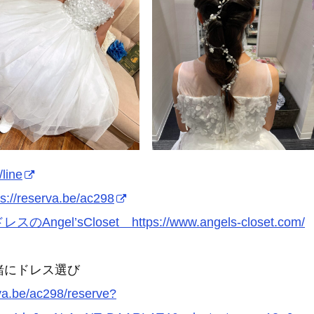
/line
ps://reserva.be/ac298
スのAngel’sCloset https://www.angels-closet.com/
緒にドレス選び
rva.be/ac298/reserve?