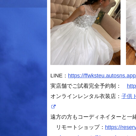
LINE：
https://ffwksteu.autosns.app
実店舗でご試着完全予約制：
htt
オンラインレンタル衣装店：
子供ドレ
遠方の方もコーディネイターと一
リモートショップ：
https://rese