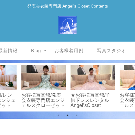
発表会衣装専門店 Angel's Closet Contents
最新情報
Blog
お客様着用例
写真スタジオ
/レン
お客様写真館/発表
★お客様写真館/子
お客様
エンジェ
会衣装専門店エンジ
供ドレスレンタル
会衣装
ゼット
ェルスクローゼット
Angel’sCloset
ェルス