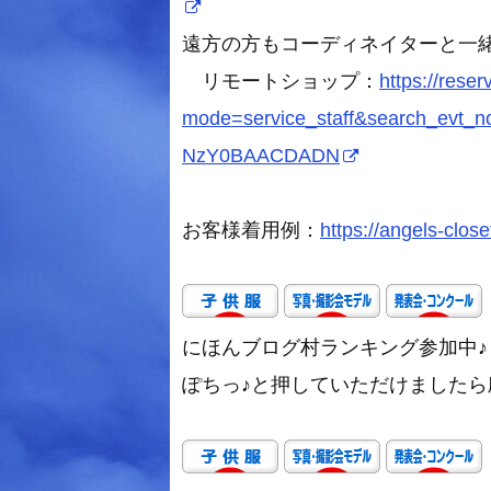
遠方の方もコーディネイターと一
リモートショップ：
https://rese
mode=service_staff&search_evt
NzY0BAACDADN
お客様着用例：
https://angels-close
にほんブログ村ランキング参加中♪
ぽちっ♪と押していただけましたら励み