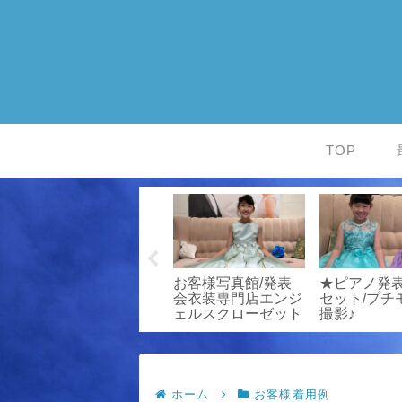
TOP
お客様写真館/発表
お客様写真館/発表
★ピアノ発
ド
会衣装専門店エンジ
会衣装専門店エンジ
セット/プチ
ェルスクローゼット
ェルスクローゼット
撮影♪
ホーム
お客様着用例