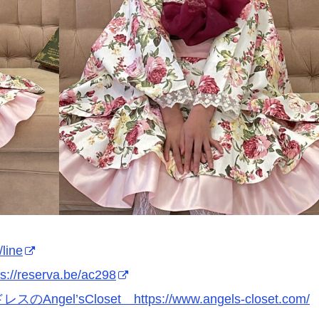
/line
ps://reserva.be/ac298
スのAngel’sCloset https://www.angels-closet.com/