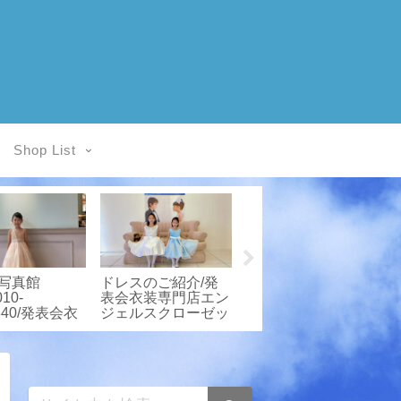
Shop List
写真館
ドレスのご紹介/発
★お客様写真館/子
010-
表会衣装専門店エン
供ドレスレンタル
k340/発表会衣
ジェルスクローゼッ
Angel’sCloset
店エンジェル
ト
ーゼット