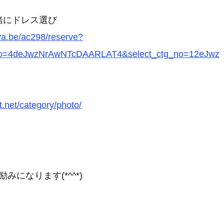
緒にドレス選び
rva.be/ac298/reserve?
_no=4deJwzNrAwNTcDAARLAT4&select_ctg_no=12eJwz
t.net/category/photo/
になります(*^^*)