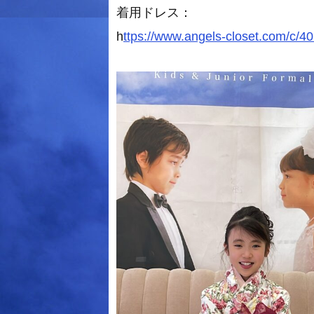
着用ドレス：
h
ttps://www.angels-closet.com/c/4