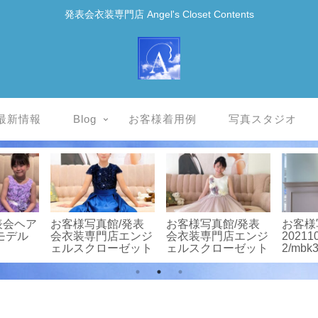
発表会衣装専門店 Angel's Closet Contents
最新情報
Blog
お客様着用例
写真スタジオ
表会ヘア
お客様写真館/発表
お客様写真館/発表
お客様
モデル
会衣装専門店エンジ
会衣装専門店エンジ
20211
ェルスクローゼット
ェルスクローゼット
2/mb
装専門
スクロ