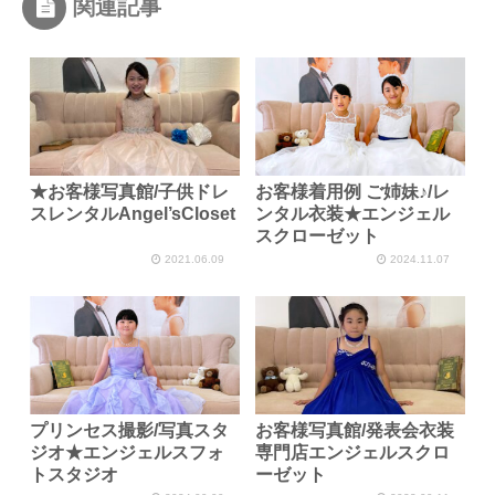
関連記事
★お客様写真館/子供ドレ
お客様着用例 ご姉妹♪/レ
スレンタルAngel’sCloset
ンタル衣装★エンジェル
スクローゼット
2021.06.09
2024.11.07
プリンセス撮影/写真スタ
お客様写真館/発表会衣装
ジオ★エンジェルスフォ
専門店エンジェルスクロ
トスタジオ
ーゼット