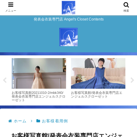
メニュー
検索
発表会衣装専門店 Angel's Closet Contents
ンタ
お客様写真館20211010-2/mbk340/
お客様写真館/発表会衣装専門店エ
★ピ
発表会衣装専門店エンジェルスクロ
ンジェルスクローゼット
モデ
ーゼット
ホーム
お客様着用例
お客様写真館/発表会衣装専門店エンジェ