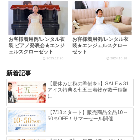
お客様着用例/レンタル衣
お客様着用例/レンタル衣
装 ピアノ発表会★エンジ
装★エンジェルスクロー
ェルスクローゼット
ゼット
2025.12.20
2024.10.18
新着記事
【夏休みは秋の準備を♪】SALE＆31
アイス特典＆七五三着物が数千種類
に！
【7/18スタート】販売商品全品10～
50％OFF！サマーセール開催