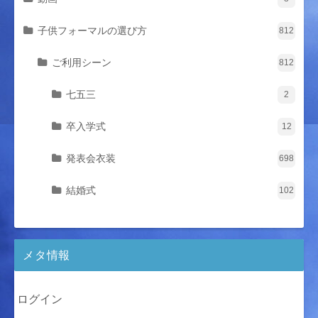
子供フォーマルの選び方
812
ご利用シーン
812
七五三
2
卒入学式
12
発表会衣装
698
結婚式
102
メタ情報
ログイン