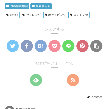
お客様着用例
発表会衣装
c2463
セミロング
ホットピンク
ロンドン橋
シェアする
acstaffをフォローする
acstaff