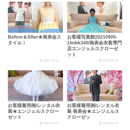
Before＆After★発表会ス
お客様写真館20210905-
タイル！
1/mbk340/発表会衣装専門
店エンジェルスクローゼ
ット
2025.10.11
2021.09.20
お客様着用例/レンタル衣
お客様着用例/レンタル衣
装★エンジェルスクロー
装 発表会★エンジェルス
ゼット
クローゼッ
2024.07.21
2025.04.14