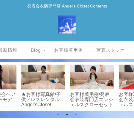
発表会衣装専門店 Angel's Closet Contents
最新情報
Blog
お客様着用例
写真スタジオ
表会ヘア
★お客様写真館/子
お客様着用例/発表
お客様
チモデ
供ドレスレンタル
会衣装専門店エンジ
会衣装
Angel’sCloset
ェルスクローゼット
ェルス