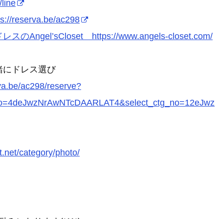
/line
ps://reserva.be/ac298
スのAngel’sCloset https://www.angels-closet.com/
緒にドレス選び
rva.be/ac298/reserve?
_no=4deJwzNrAwNTcDAARLAT4&select_ctg_no=12eJwz
t.net/category/photo/