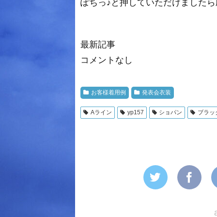
ぽちっ♪と押していただけましたら励み
最新記事
コメントなし
お客様着用例
発表会衣装
Aライン
yp157
ショパン
ブラッ