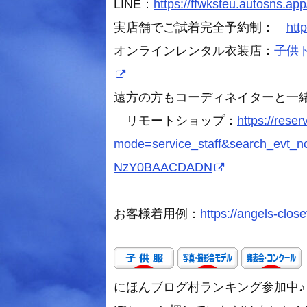
LINE：
https://ffwksteu.autosns.app
実店舗でご試着完全予約制：
htt
オンラインレンタル衣装店：
子供ドレ
遠方の方もコーディネイターと一
リモートショップ：
https://rese
mode=service_staff&search_evt
NzY0BAACDADN
お客様着用例：
https://angels-close
にほんブログ村ランキング参加中♪