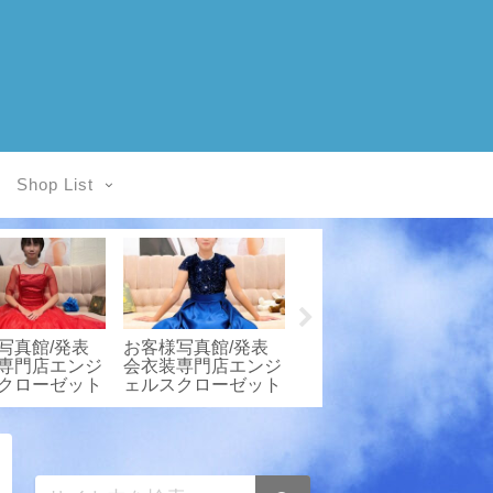
Shop List
写真館/発表
お客様写真館/発表
お客様着用例/レン
専門店エンジ
会衣装専門店エンジ
タル衣装★エンジェ
2
クローゼット
ェルスクローゼット
ルスクローゼット