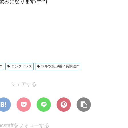
になります(*^^*)
ク
ロングドレス
ワルツ第19番イ長調遺作
シェアする
acstaffをフォローする