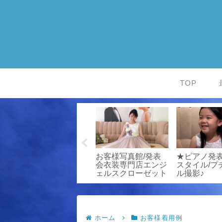
TOP
★お客様写真館/
お客様写真館/発表
★ピアノ発
「こんなに美しいド
会衣装専門店エンジ
スタイル/プ
レスみたことな
ェルスクローゼット
ル撮影♪
い！」
ホーム
お客様着用例