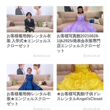
お客様着用例/レンタル衣
お客様写真館20210828-
装 入学式★エンジェルス
1/jk2925/発表会衣装専門
クローゼット
店エンジェルスクローゼ
ット
2025.02.18
2021.08.30
お客様着用例/レンタル衣
★お客様写真館/子供ドレ
装★エンジェルスクロー
スレンタルAngel’sCloset
ゼット
2024.07.12
2021.06.29