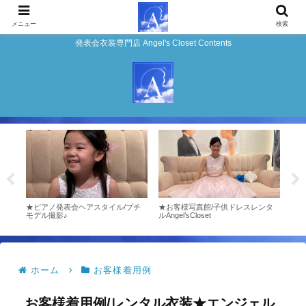
メニュー
検索
発表会衣装専門店 Angel's Closet Contents
しい
★ピアノ発表会ヘアスタイル/プチ
★お客様写真館/子供ドレスレンタ
ドレ
モデル撮影♪
ルAngel’sCloset
エン
ホーム
お客様着用例
お客様着用例/レンタル衣装★エンジェル