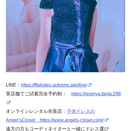
LINE：
https://ffwksteu.autosns.app/line
実店舗でご試着完全予約制：
https://reserva.be/ac298
オンラインレンタル衣装店：
子供ドレスの
Angel’sCloset https://www.angels-closet.com/
遠方の方もコーディネイターと一緒にドレス選び