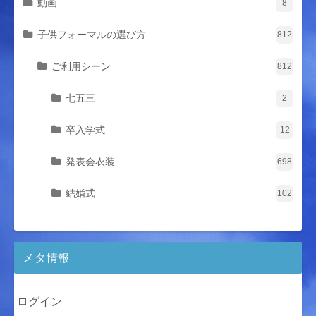
動画
8
子供フォーマルの選び方
812
ご利用シーン
812
七五三
2
卒入学式
12
発表会衣装
698
結婚式
102
メタ情報
ログイン