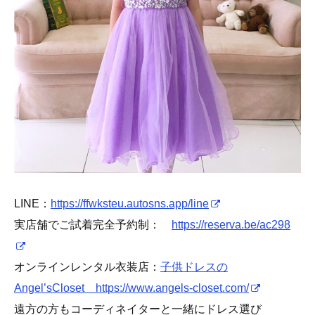
LINE：
https://ffwksteu.autosns.app/line
実店舗でご試着完全予約制：
https://reserva.be/ac298
オンラインレンタル衣装店：
子供ドレスの
Angel’sCloset https://www.angels-closet.com/
遠方の方もコーディネイターと一緒にドレス選び