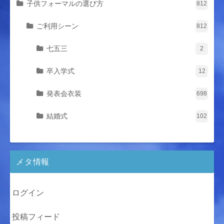
子供フォーマルの選び方
812
ご利用シーン
812
七五三
2
卒入学式
12
発表会衣装
698
結婚式
102
メタ情報
ログイン
投稿フィード