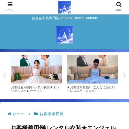
メニュー
検索
発表会衣装専門店 Angel's Closet Contents
チモ
お客様着用例/レンタル衣装★エン
★お客様写真館/「こんなに美しい
お客様
ジェルスクローゼット
ドレスみたことない！」
表会
ゼッ
ホーム
お客様着用例
お客様着用例/レンタル衣装★エンジェル