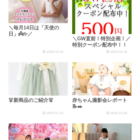
＼毎月14日は「天使の
日」👼✨／
＼GW直前！特別企画！／
特別クーポン配布中！！
2025.10.14
2025.04.18
👗新商品のご紹介👗
赤ちゃん撮影会レポート
📝✒️
2025.01.15
2024.10.20