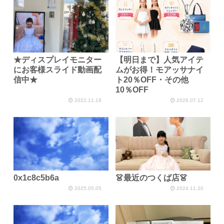
★ディスプレイモニター
【明日まで】人気アイテ
にお客様スライド動画配
ムがお得！モアッサナイ
信中★
ト20％OFF・その他
10％OFF
2022.11.18
2026.07.12
0x1c8c5b6a
👗最近のつくば店👗
2025.05.05
2024.11.20