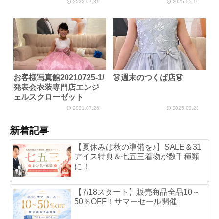
2022.07.31
2025.05.16
お客様写真館20210725-1/
👗週末のつくば店👗
発表会衣装専門店エンジ
ェルスクローゼット
2021.07.26
2025.02.28
新着記事
【夏休みは秋の準備を♪】SALE＆31
アイス特典＆七五三着物が数千種類
に！
【7/18スタート】販売商品全品10～
50％OFF！サマーセール開催