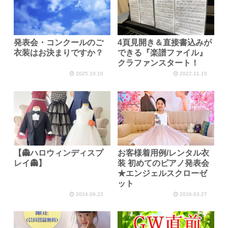
発表会・コンクールのご
4頁見開き＆直接書込みが
衣装はお決まりですか？
できる『楽譜ファイル』
クラファンスタート！
2025.10.10
2022.11.15
【👻ハロウィンディスプ
お客様着用例/レンタル衣
レイ👻】
装 初めてのピアノ発表会
★エンジェルスクローゼ
ット
2024.09.22
2026.03.27