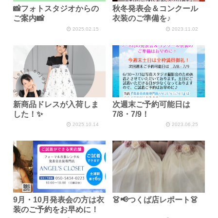
📸フォトスタジオからの
秋冬発表会＆コンクール
ご案内📸
衣装のご準備を♪
2025.02.15
2023.11.02
新商品ドレスが入荷しま
次週末ご予約可能日は
した！✨
7/8・7/9！
2025.10.14
2023.06.25
9月・10月発表会の方は衣
👗📢つくば店レポート👗
装のご予約をお早めに！