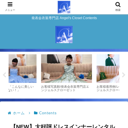
メニュー
検索
発表会衣装専門店 Angel's Closet Contents
しい
お客様写真館/発表会衣装専門店エ
お客様着用例/レンタル衣装★エン
お客
ンジェルスクローゼット
ジェルスクローゼット
ンジ
ホーム
Contents
【NEW】大好評ドレスインナーレンタル