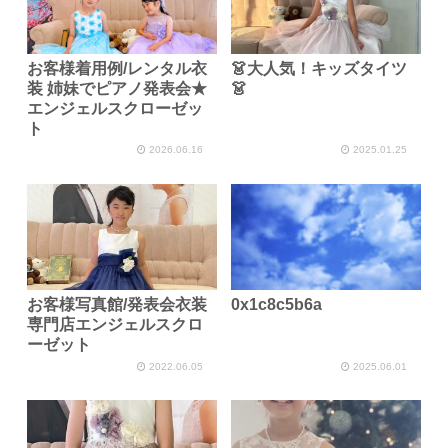
お客様着用例/レンタル衣
👗大人気！キッズタイツ
装 姉妹でピアノ発表会★
👗
エンジェルスクローゼッ
ト
2026.06.16
2025.01.25
お客様写真館/発表会衣装
0x1c8c5b6a
専門店エンジェルスクロ
ーゼット
2022.06.05
2025.06.01