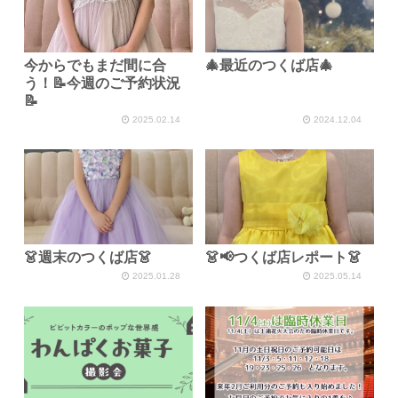
今からでもまだ間に合
🎄最近のつくば店🎄
う！📝今週のご予約状況
📝
2025.02.14
2024.12.04
👗週末のつくば店👗
👗📢つくば店レポート👗
2025.01.28
2025.05.14