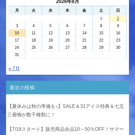
2026年8月
月
火
水
木
金
土
日
1
2
3
4
5
6
7
8
9
10
11
12
13
14
15
16
17
18
19
20
21
22
23
24
25
26
27
28
29
30
31
« 7月
最近の投稿
【夏休みは秋の準備を♪】SALE＆31アイス特典＆七五
三着物が数千種類に！
【7/18スタート】販売商品全品10～50％OFF！サマー