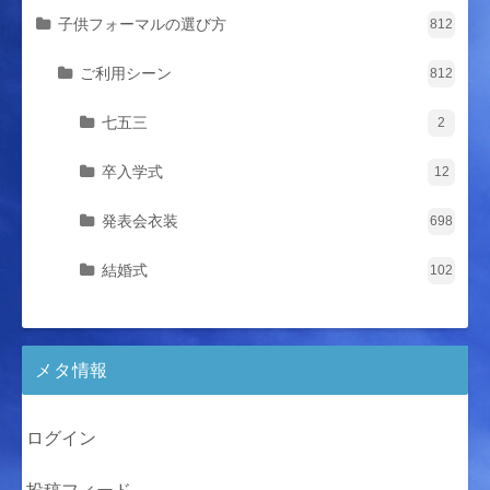
子供フォーマルの選び方
812
ご利用シーン
812
七五三
2
卒入学式
12
発表会衣装
698
結婚式
102
メタ情報
ログイン