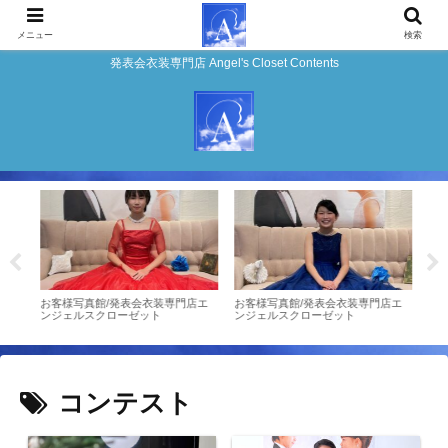
メニュー
検索
発表会衣装専門店 Angel's Closet Contents
店エ
お客様写真館/発表会衣装専門店エ
お客様写真館/発表会衣装専門店エ
お客
ンジェルスクローゼット
ンジェルスクローゼット
ンジ
コンテスト