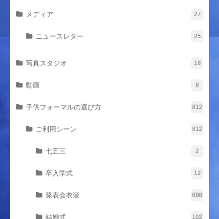
メディア
27
ニュースレター
25
写真スタジオ
18
動画
8
子供フォーマルの選び方
812
ご利用シーン
812
七五三
2
卒入学式
12
発表会衣装
698
結婚式
102