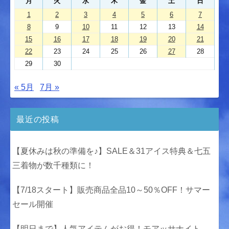
月
火
水
木
金
土
日
1
2
3
4
5
6
7
8
9
10
11
12
13
14
15
16
17
18
19
20
21
22
23
24
25
26
27
28
29
30
« 5月
7月 »
最近の投稿
【夏休みは秋の準備を♪】SALE＆31アイス特典＆七五
三着物が数千種類に！
【7/18スタート】販売商品全品10～50％OFF！サマー
セール開催
【明日まで】人気アイテムがお得！モアッサナイト