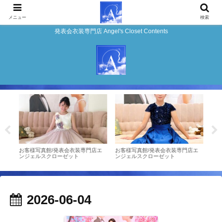
メニュー
検索
発表会衣装専門店 Angel's Closet Contents
ンタ
お客様写真館/発表会衣装専門店エ
お客様写真館/発表会衣装専門店エ
お客
ンジェルスクローゼット
ンジェルスクローゼット
ンジ
2026-06-04