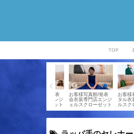
TOP
ドレスのご紹介/発
お客様写真館/発表
4頁見開き＆
ジ
表会衣装専門店エン
会衣装専門店エンジ
込みができ
ト
ジェルスクローゼッ
ェルスクローゼット
ファイル』
ト
ンスタート
ラッパ手のセレナー