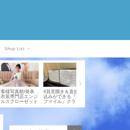
Shop List
写真館/発表
★お客様写真館/子
お客様写真館/発表
専門店エンジ
供ドレスレンタル
会衣装専門店エンジ
クローゼット
Angel’sCloset
ェルスクローゼット