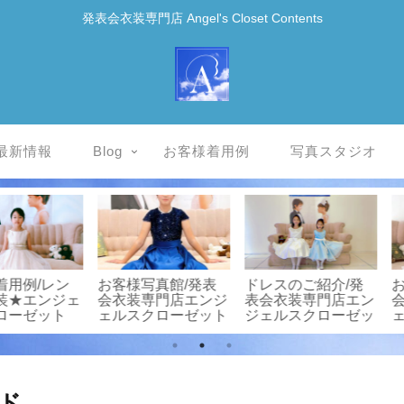
発表会衣装専門店 Angel's Closet Contents
最新情報
Blog
お客様着用例
写真スタジオ
直接書
お客様写真館/発表
★ピアノ発表会ヘア
お客様
る『楽譜
会衣装専門店エンジ
セット/プチモデル
会衣装
クラファ
ェルスクローゼット
撮影♪
ェルス
！
ド