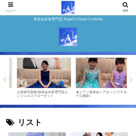
メニュー
検索
発表会衣装専門店 Angel's Closet Contents
店エ
お客様写真館/発表会衣装専門店エ
★ピアノ発表会ヘアセット/プチモ
お客
ンジェルスクローゼット
デル撮影♪
ンジ
リスト