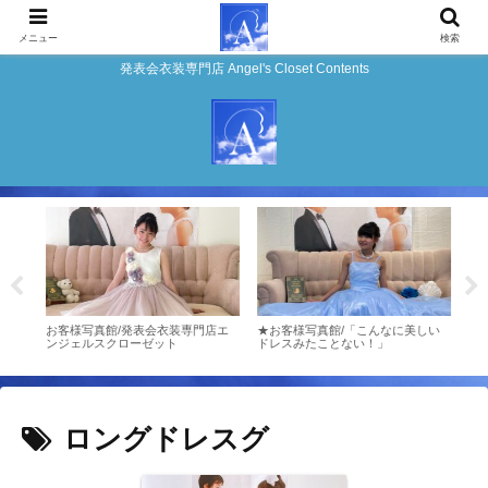
メニュー
検索
発表会衣装専門店 Angel's Closet Contents
プチ
お客様写真館/発表会衣装専門店エ
★お客様写真館/「こんなに美しい
お客様
ンジェルスクローゼット
ドレスみたことない！」
表会
ゼッ
ロングドレスグ