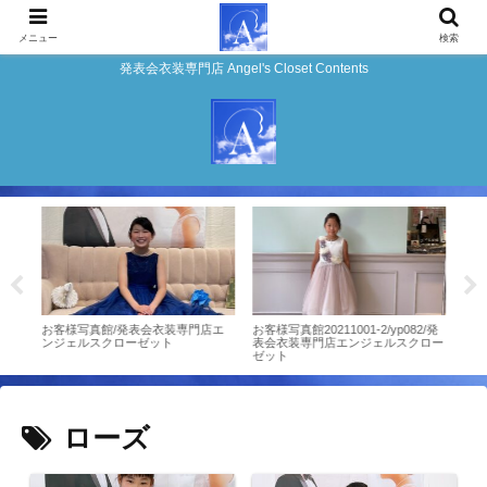
メニュー
検索
発表会衣装専門店 Angel's Closet Contents
店エ
お客様写真館/発表会衣装専門店エ
お客様写真館20211001-2/yp082/発
お客
ンジェルスクローゼット
表会衣装専門店エンジェルスクロー
ンジ
ゼット
ローズ