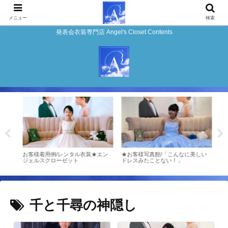
メニュー
検索
発表会衣装専門店 Angel's Closet Contents
チモ
お客様着用例/レンタル衣装★エン
★お客様写真館/「こんなに美しい
お客様
ジェルスクローゼット
ドレスみたことない！」
表会
ゼッ
千と千尋の神隠し