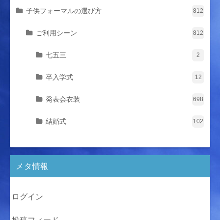
子供フォーマルの選び方
812
ご利用シーン
812
七五三
2
卒入学式
12
発表会衣装
698
結婚式
102
メタ情報
ログイン