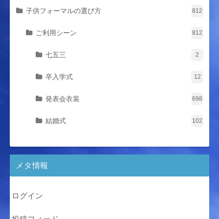
子供フォーマルの選び方
812
ご利用シーン
812
七五三
2
卒入学式
12
発表会衣装
698
結婚式
102
メタ情報
ログイン