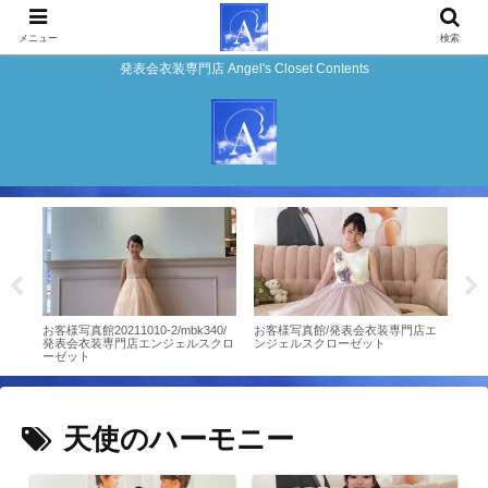
メニュー
検索
発表会衣装専門店 Angel's Closet Contents
店エ
お客様写真館20211010-2/mbk340/
お客様写真館/発表会衣装専門店エ
お客
発表会衣装専門店エンジェルスクロ
ンジェルスクローゼット
ンジ
ーゼット
天使のハーモニー