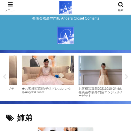
メニュー
検索
発表会衣装専門店 Angel's Closet Contents
プチ
★お客様写真館/子供ドレスレンタ
お客様写真館20211010-2/mbk340/
ドレ
ルAngel’sCloset
発表会衣装専門店エンジェルスクロ
エン
ーゼット
姉弟