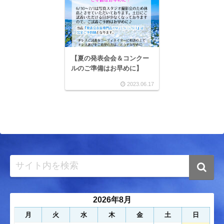
【夏の発表会会＆コンクー
ルのご準備はお早めに】
2023.06.17
2026年8月
月
火
水
木
金
土
日