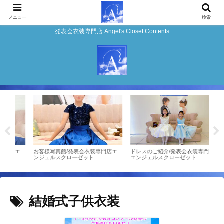
メニュー
検索
発表会衣装専門店 Angel's Closet Contents
店エ
お客様写真館/発表会衣装専門店エ
ドレスのご紹介/発表会衣装専門店
★お
ンジェルスクローゼット
エンジェルスクローゼット
ドレ
結婚式子供衣装