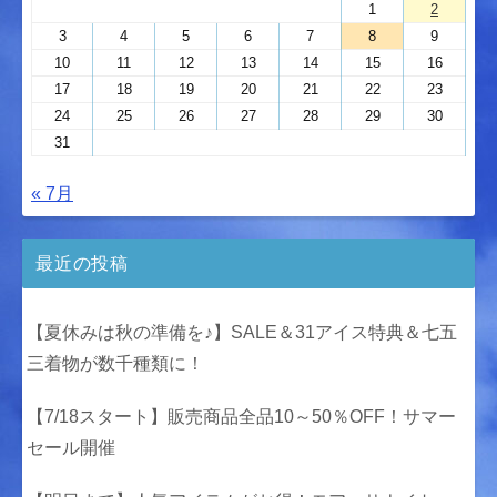
1
2
3
4
5
6
7
8
9
10
11
12
13
14
15
16
17
18
19
20
21
22
23
24
25
26
27
28
29
30
31
« 7月
最近の投稿
【夏休みは秋の準備を♪】SALE＆31アイス特典＆七五
三着物が数千種類に！
【7/18スタート】販売商品全品10～50％OFF！サマー
セール開催