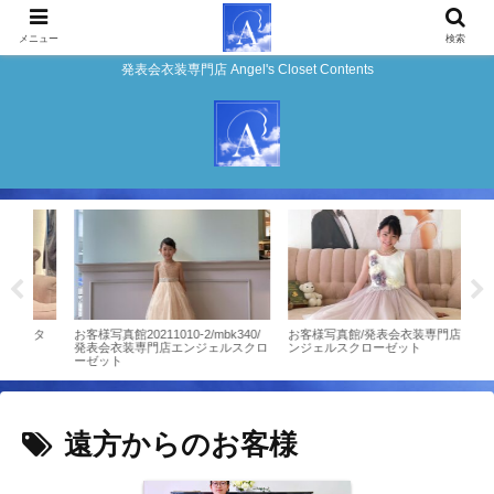
メニュー
検索
発表会衣装専門店 Angel's Closet Contents
ンタ
お客様写真館20211010-2/mbk340/
お客様写真館/発表会衣装専門店エ
★ピ
発表会衣装専門店エンジェルスクロ
ンジェルスクローゼット
デル
ーゼット
遠方からのお客様