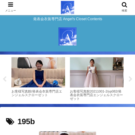
メニュー
検索
発表会衣装専門店 Angel's Closet Contents
店エ
お客様写真館/発表会衣装専門店エ
お客様写真館20211001-2/yp082/発
4頁
ンジェルスクローゼット
表会衣装専門店エンジェルスクロー
『楽
ゼット
ト！
195b