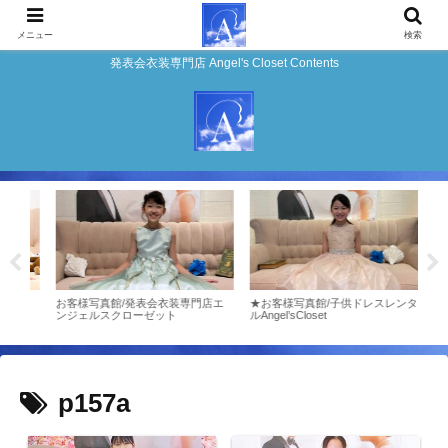
メニュー
検索
発表会衣装専門店 Angel's Closet Contents
店エ
お客様写真館/発表会衣装専門店エ
★お客様写真館/子供ドレスレンタ
お客
ンジェルスクローゼット
ルAngel’sCloset
ンジ
p157a