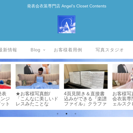
発表会衣装専門店 Angel's Closet Contents
最新情報
Blog
お客様着用例
写真スタジオ
/レン
お客様写真館/発表
★ピアノ発表会ヘア
★お客
エンジェ
会衣装専門店エンジ
セット/プチモデル
供ドレ
ゼット
ェルスクローゼット
撮影♪
Angel’