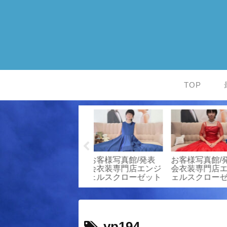
TOP
お客様写真館/発表
お客様写真館
お客様着用例
ジ
会衣装専門店エンジ
20211010-
タル衣装★
ト
ェルスクローゼット
2/mbk340/発表会衣
ルスクロー
装専門店エンジェル
スクローゼット
yp194