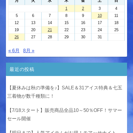
月
火
水
木
金
土
日
1
2
3
4
5
6
7
8
9
10
11
12
13
14
15
16
17
18
19
20
21
22
23
24
25
26
27
28
29
30
31
« 6月
8月 »
最近の投稿
【夏休みは秋の準備を♪】SALE＆31アイス特典＆七五
三着物が数千種類に！
【7/18スタート】販売商品全品10～50％OFF！サマー
セール開催
【明日まで】人気アイテムがお得！モアッサナイト