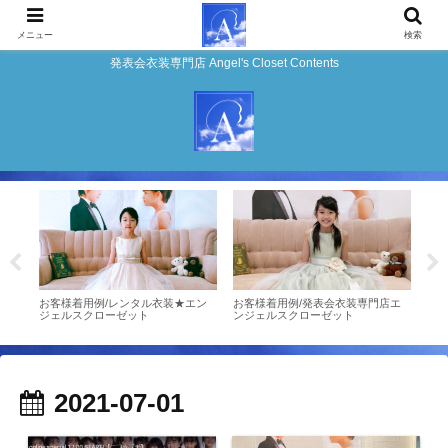
メニュー
検索
発表会衣装専門店 Angel's Closet Contents
しい
お客様着用例/レンタル衣装★エン
お客様着用例/発表会衣装専門店エ
★ピ
ジェルスクローゼット
ンジェルスクローゼット
デル
2021-07-01