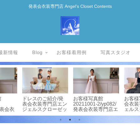
発表会衣装専門店 Angel's Closet Contents
最新情報
Blog
お客様着用例
写真スタジオ
館
ドレスのご紹介/発
お客様写真館
お客様
表会衣装専門店エン
20211001-2/yp082/
会衣装
/発表会衣
ジェルスクローゼッ
発表会衣装専門店エ
ェルス
ンジェル
ト
ンジェルスクローゼ
ット
ット