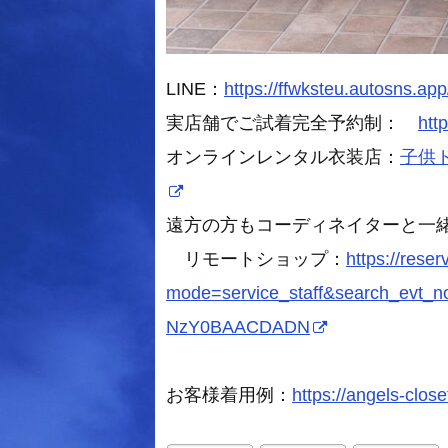
LINE：
https://ffwksteu.autosns.app
実店舗でご試着完全予約制：
htt
オンラインレンタル衣装店：
子供ドレ
遠方の方もコーディネイターと一
リモートショップ：
https://rese
mode=service_staff&search_evt
NzY0BAACDADN
お客様着用例：
https://angels-close