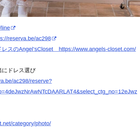
/line
ps://reserva.be/ac298
スのAngel’sCloset https://www.angels-closet.com/
緒にドレス選び
rva.be/ac298/reserve?
_no=4deJwzNrAwNTcDAARLAT4&select_ctg_no=12eJwz
t.net/category/photo/