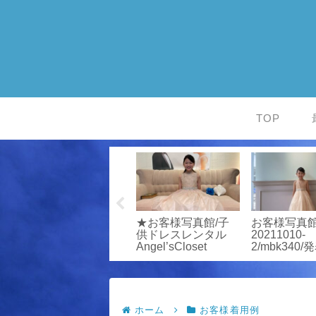
TOP
ア
★お客様写真館/子
★お客様写真館/子
お客様写真
供ドレスレンタル
供ドレスレンタル
20211010-
Angel’sCloset
Angel’sCloset
2/mbk340
装専門店エ
スクローゼ
ホーム
お客様着用例