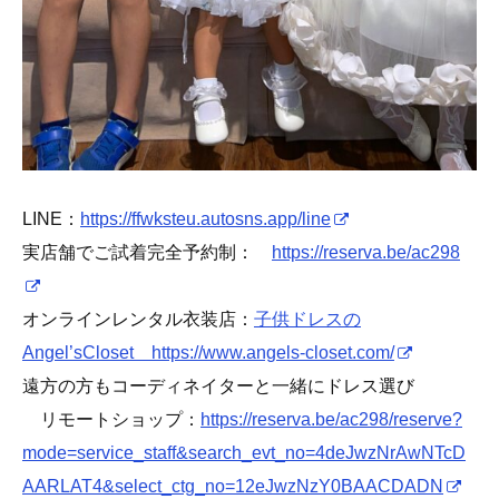
LINE：
https://ffwksteu.autosns.app/line
実店舗でご試着完全予約制：
https://reserva.be/ac298
オンラインレンタル衣装店：
子供ドレスの
Angel’sCloset https://www.angels-closet.com/
遠方の方もコーディネイターと一緒にドレス選び
リモートショップ：
https://reserva.be/ac298/reserve?
mode=service_staff&search_evt_no=4deJwzNrAwNTcD
AARLAT4&select_ctg_no=12eJwzNzY0BAACDADN