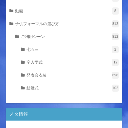
動画
8
子供フォーマルの選び方
812
ご利用シーン
812
七五三
2
卒入学式
12
発表会衣装
698
結婚式
102
メタ情報