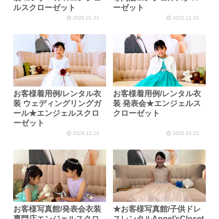
ルスクローゼット
ーゼット
2025.01.21
2022.11.15
お客様着用例/レンタル衣
お客様着用例/レンタル衣
装 ウェディングリングガ
装 発表会★エンジェルス
ール★エンジェルスクロ
クローゼット
ーゼット
2024.12.10
2025.03.25
お客様写真館/発表会衣装
★お客様写真館/子供ドレ
専門店エンジェルスクロ
スレンタルAngel’sCloset