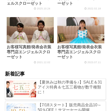
ェルスクローゼット
ーゼット
2025.10.24
2022.02.19
お客様写真館/発表会衣装
お客様写真館/発表会衣装
専門店エンジェルスクロ
専門店エンジェルスクロ
ーゼット
ーゼット
2021.12.02
2023.07.11
新着記事
【夏休みは秋の準備を♪】SALE＆31
アイス特典＆七五三着物が数千種類
に！
【7/18スタート】販売商品全品10～
50％OFF！サマーセール開催