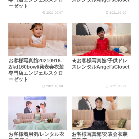
ーゼット
2022.06.07
2021.06.09
お客様写真館20210918-
★お客様写真館/子供ドレ
2/kd160bowl/発表会衣装
スレンタルAngel’sCloset
専門店エンジェルスクロ
ーゼット
2021.10.08
2021.06.29
お客様着用例/レンタル衣
お客様写真館/発表会衣装