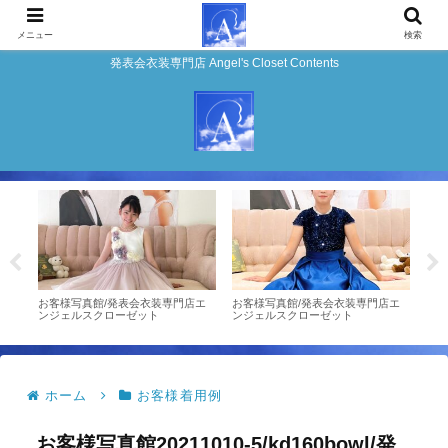
メニュー
検索
発表会衣装専門店 Angel's Closet Contents
ンタ
お客様写真館/発表会衣装専門店エ
お客様写真館/発表会衣装専門店エ
★お
ンジェルスクローゼット
ンジェルスクローゼット
ルAng
ホーム
お客様着用例
お客様写真館20211010-5/kd160bowl/発