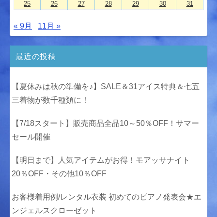
25
26
27
28
29
30
31
« 9月
11月 »
最近の投稿
【夏休みは秋の準備を♪】SALE＆31アイス特典＆七五
三着物が数千種類に！
【7/18スタート】販売商品全品10～50％OFF！サマー
セール開催
【明日まで】人気アイテムがお得！モアッサナイト
20％OFF・その他10％OFF
お客様着用例/レンタル衣装 初めてのピアノ発表会★エ
ンジェルスクローゼット