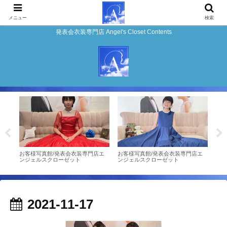
メニュー
検索
発表会衣装専門店 Angel's Closet Contents
店エ
お客様写真館/発表会衣装専門店エ
お客様写真館/発表会衣装専門店エ
お客様
ンジェルスクローゼット
ンジェルスクローゼット
表会
ゼッ
2021-11-17