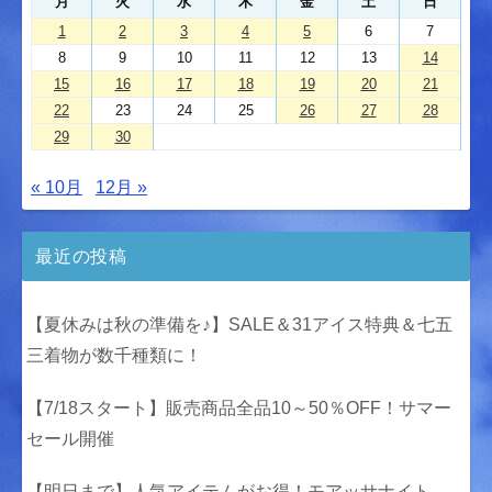
月
火
水
木
金
土
日
1
2
3
4
5
6
7
8
9
10
11
12
13
14
15
16
17
18
19
20
21
22
23
24
25
26
27
28
29
30
« 10月
12月 »
最近の投稿
【夏休みは秋の準備を♪】SALE＆31アイス特典＆七五
三着物が数千種類に！
【7/18スタート】販売商品全品10～50％OFF！サマー
セール開催
【明日まで】人気アイテムがお得！モアッサナイト