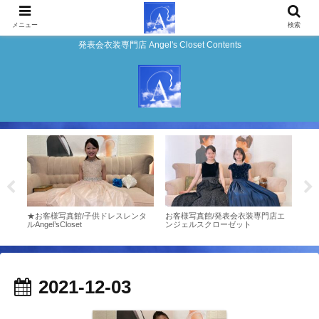
メニュー
検索
発表会衣装専門店 Angel's Closet Contents
店エ
★お客様写真館/子供ドレスレンタ
お客様写真館/発表会衣装専門店エ
お客様
ルAngel’sCloset
ンジェルスクローゼット
表会
ゼッ
2021-12-03