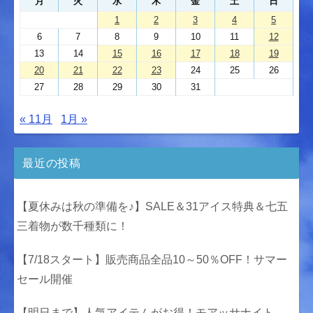
月
火
水
木
金
土
日
1
2
3
4
5
6
7
8
9
10
11
12
13
14
15
16
17
18
19
20
21
22
23
24
25
26
27
28
29
30
31
« 11月
1月 »
最近の投稿
【夏休みは秋の準備を♪】SALE＆31アイス特典＆七五
三着物が数千種類に！
【7/18スタート】販売商品全品10～50％OFF！サマー
セール開催
【明日まで】人気アイテムがお得！モアッサナイト