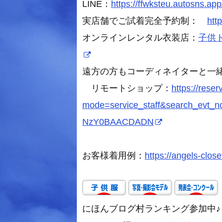
LINE：
https://ffwksteu.autosns.app
実店舗でご試着完全予約制：
htt
オンラインレンタル衣装店：
子供ドレ
遠方の方もコーディネイターと一
リモートショップ：
https://rese
mode=service_staff&search_evt
NzY0BAACDADN
お客様着用例：
https://angels-close
にほんブログ村ランキング参加中♪