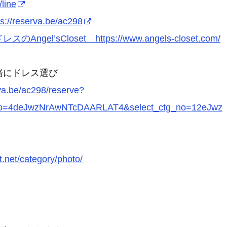
/line
ps://reserva.be/ac298
スのAngel’sCloset https://www.angels-closet.com/
緒にドレス選び
rva.be/ac298/reserve?
_no=4deJwzNrAwNTcDAARLAT4&select_ctg_no=12eJwz
t.net/category/photo/