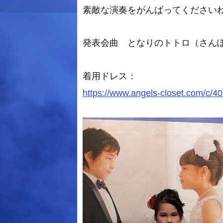
素敵な演奏をがんばってください
発表会曲 となりのトトロ（さん
着用ドレス：
https://www.angels-closet.com/c/4