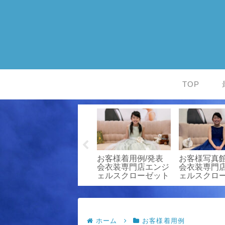
TOP
書
お客様写真館/発表
お客様着用例/発表
お客様写真館
譜
会衣装専門店エンジ
会衣装専門店エンジ
会衣装専門
ァ
ェルスクローゼット
ェルスクローゼット
ェルスクロ
ホーム
お客様着用例