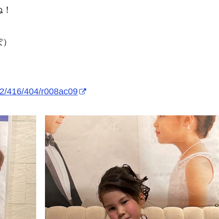
ね！
ぽ）
02/416/404/r008ac09