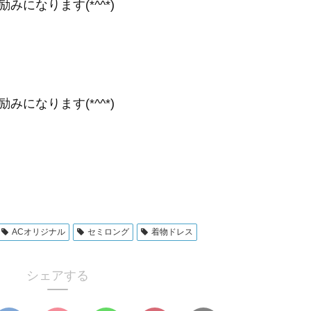
になります(*^^*)
になります(*^^*)
ACオリジナル
セミロング
着物ドレス
シェアする