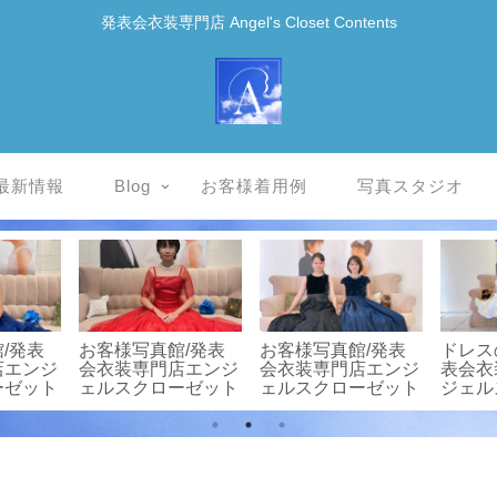
発表会衣装専門店 Angel's Closet Contents
最新情報
Blog
お客様着用例
写真スタジオ
/発表
お客様写真館/発表
お客様写真館/発表
ドレス
店エンジ
会衣装専門店エンジ
会衣装専門店エンジ
表会衣
ーゼット
ェルスクローゼット
ェルスクローゼット
ジェル
ト