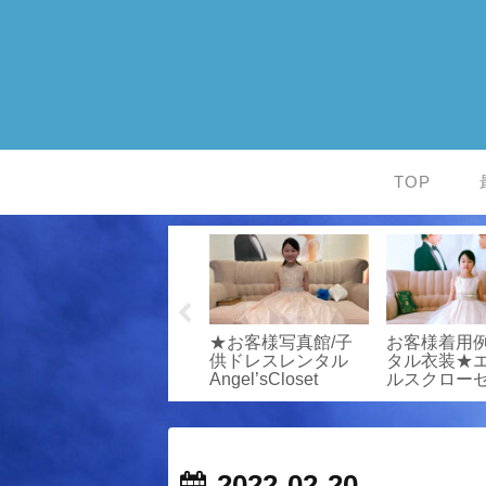
TOP
書
お客様写真館/発表
お客様写真館/発表
★お客様写真
譜
会衣装専門店エンジ
会衣装専門店エンジ
供ドレスレ
ァ
ェルスクローゼット
ェルスクローゼット
Angel’sClos
2022-02-20