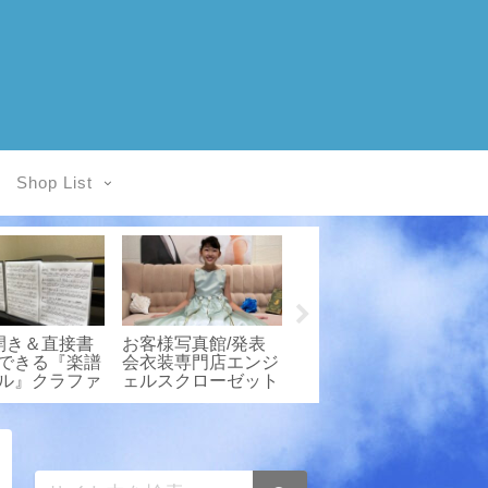
Shop List
様写真館/
★ピアノ発表会ヘア
お客様写真館/発表
なに美しいド
スタイル/プチモデ
会衣装専門店エンジ
たことな
ル撮影♪
ェルスクローゼット