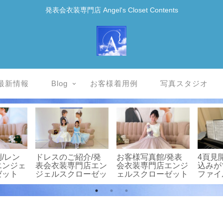
発表会衣装専門店 Angel's Closet Contents
最新情報
Blog
お客様着用例
写真スタジオ
館/子
お客様着用例/発表
お客様写真館/発表
★お客
ンタル
会衣装専門店エンジ
会衣装専門店エンジ
「こん
et
ェルスクローゼット
ェルスクローゼット
レスみ
い！」