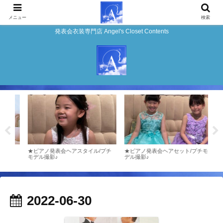
メニュー
検索
発表会衣装専門店 Angel's Closet Contents
エン
★ピアノ発表会ヘアスタイル/プチ
★ピアノ発表会ヘアセット/プチモ
お客様
モデル撮影♪
デル撮影♪
発表
ーゼ
2022-06-30