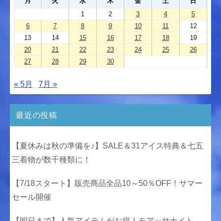
月
火
水
木
金
土
日
1
2
3
4
5
6
7
8
9
10
11
12
13
14
15
16
17
18
19
20
21
22
23
24
25
26
27
28
29
30
« 5月
7月 »
最近の投稿
【夏休みは秋の準備を♪】SALE＆31アイス特典＆七五
三着物が数千種類に！
【7/18スタート】販売商品全品10～50％OFF！サマー
セール開催
【明日まで】人気アイテムがお得！モアッサナイト