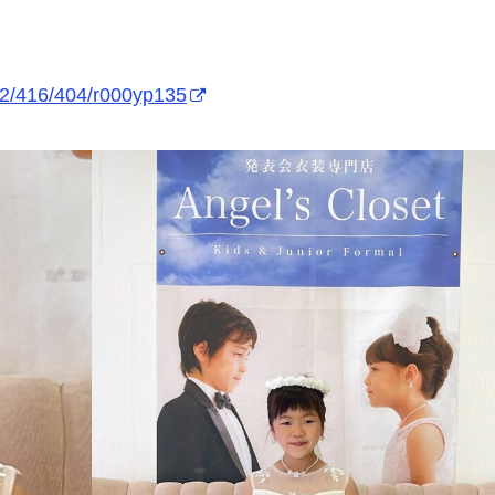
02/416/404/r000yp135