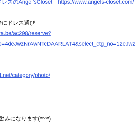
スのAngel’sCloset https://www.angels-closet.com/
緒にドレス選び
rva.be/ac298/reserve?
_no=4deJwzNrAwNTcDAARLAT4&select_ctg_no=12eJwz
t.net/category/photo/
になります(*^^*)