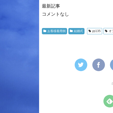
最新記事
コメントなし
お客様着用例
結婚式
yp135
オ