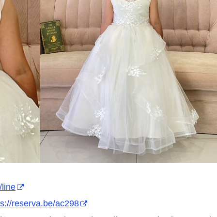
/line
ps://reserva.be/ac298