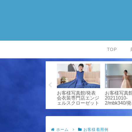
TOP
お客様写真館/発表
お客様写真館/発表
お客様写真
ジ
会衣装専門店エンジ
会衣装専門店エンジ
20211010-
ト
ェルスクローゼット
ェルスクローゼット
2/mbk340
装専門店エ
スクローゼ
ホーム
お客様着用例