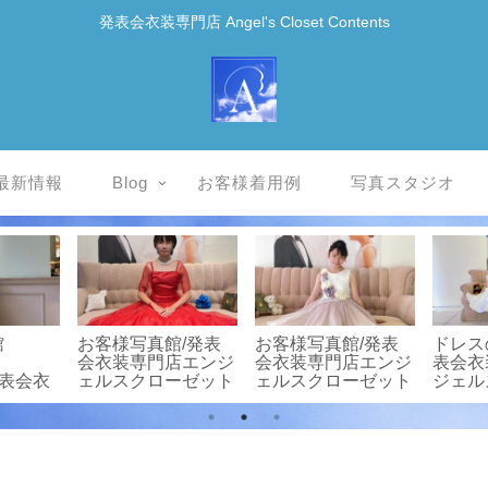
発表会衣装専門店 Angel's Closet Contents
最新情報
Blog
お客様着用例
写真スタジオ
館
お客様写真館/発表
お客様写真館/発表
ドレス
会衣装専門店エンジ
会衣装専門店エンジ
表会衣
/発表会衣
ェルスクローゼット
ェルスクローゼット
ジェル
ンジェル
ト
ット