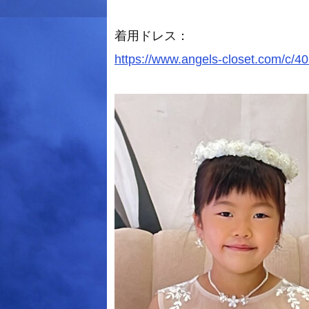
着用ドレス：
https://www.angels-closet.com/c/4