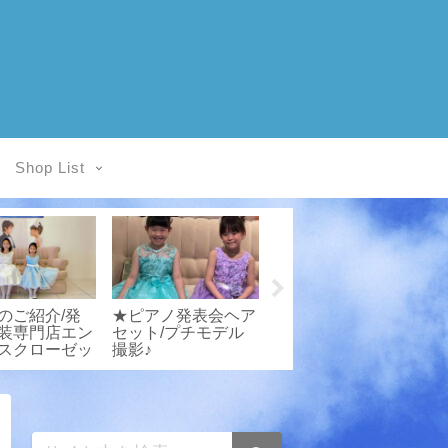
Shop List
のご紹介/発
★ピアノ発表会ヘア
★ピアノ発表会ヘア
装専門店エン
セット/プチモデル
スタイル/プチモデ
2
スクローゼッ
撮影♪
ル撮影♪