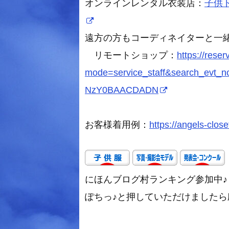
オンラインレンタル衣装店：
子供ドレ
遠方の方もコーディネイターと一
リモートショップ：
https://rese
mode=service_staff&search_evt
NzY0BAACDADN
お客様着用例：
https://angels-close
にほんブログ村ランキング参加中♪
ぽちっ♪と押していただけましたら励み