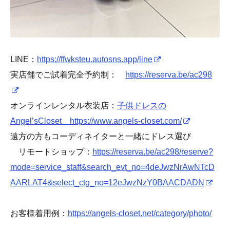
LINE：
https://ffwksteu.autosns.app/line
実店舗でご試着完全予約制：
https://reserva.be/ac298
オンラインレンタル衣装店：
子供ドレスの
Angel’sCloset https://www.angels-closet.com/
遠方の方もコーディネイターと一緒にドレス選び
リモートショップ：
https://reserva.be/ac298/reserve?
mode=service_staff&search_evt_no=4deJwzNrAwNTcD
AARLAT4&select_ctg_no=12eJwzNzY0BAACDADN
お客様着用例：
https://angels-closet.net/category/photo/