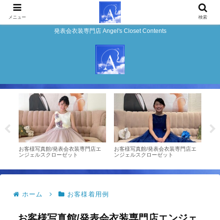
メニュー
検索
発表会衣装専門店 Angel's Closet Contents
門店
お客様写真館/発表会衣装専門店エ
お客様写真館/発表会衣装専門店エ
お客
ンジェルスクローゼット
ンジェルスクローゼット
ジェ
ホーム
お客様着用例
お客様写真館/発表会衣装専門店エンジェ