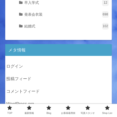
卒入学式
12
発表会衣装
698
結婚式
102
メタ情報
ログイン
投稿フィード
コメントフィード
WordPress.org
TOP
最新情報
Blog
お客様着用例
写真スタジオ
Shop List