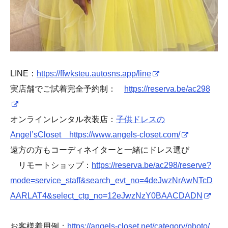
LINE：
https://ffwksteu.autosns.app/line
実店舗でご試着完全予約制：
https://reserva.be/ac298
オンラインレンタル衣装店：
子供ドレスの
Angel’sCloset https://www.angels-closet.com/
遠方の方もコーディネイターと一緒にドレス選び
リモートショップ：
https://reserva.be/ac298/reserve?
mode=service_staff&search_evt_no=4deJwzNrAwNTcD
AARLAT4&select_ctg_no=12eJwzNzY0BAACDADN
お客様着用例：
https://angels-closet.net/category/photo/