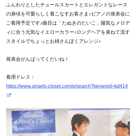
ふんわりとしたチュールスカートとエレガントなレース
の身頃を可愛らしく着こなすお客さま♪ピアノの発表会に
ご着用予定です♪曲目は「たぬきのたいこ」陽気なメロデ
ィに合う元気なイエローカラー♪ロングヘアを束ねて流す
スタイルでちょっとお姉さんぽくアレンジ♪
発表会がんばってくだいね！
着用ドレス：
https://www.angels-closet.com/p/search?keyword=kd414