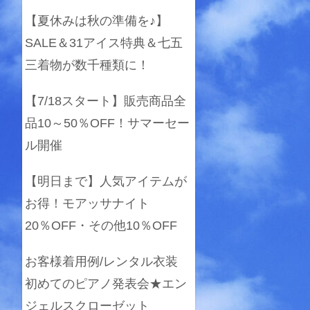
【夏休みは秋の準備を♪】
SALE＆31アイス特典＆七五
三着物が数千種類に！
【7/18スタート】販売商品全
品10～50％OFF！サマーセー
ル開催
【明日まで】人気アイテムが
お得！モアッサナイト
20％OFF・その他10％OFF
お客様着用例/レンタル衣装
初めてのピアノ発表会★エン
ジェルスクローゼット