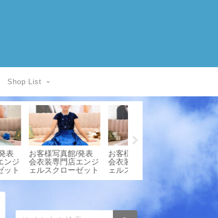
Shop List
写真館/発表
お客様写真館/発表
★お客様写真館/子
専門店エンジ
会衣装専門店エンジ
供ドレスレンタル
クローゼット
ェルスクローゼット
Angel’sCloset