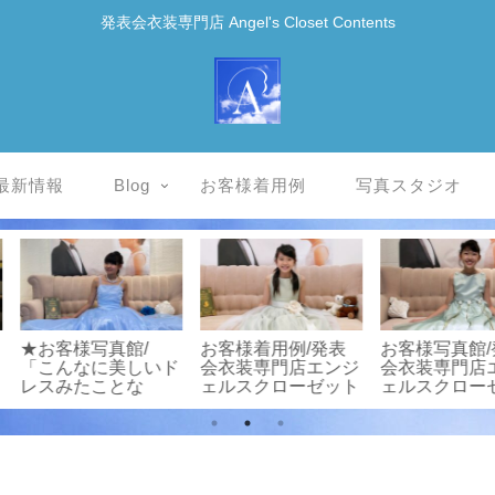
発表会衣装専門店 Angel's Closet Contents
最新情報
Blog
お客様着用例
写真スタジオ
/発表
お客様写真館
ドレスのご紹介/発
お客様
店エンジ
20211010-
表会衣装専門店エン
会衣装
ーゼット
2/mbk340/発表会衣
ジェルスクローゼッ
ェルス
装専門店エンジェル
ト
スクローゼット