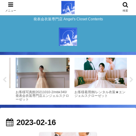
メニュー
検索
発表会衣装専門店 Angel's Closet Contents
店エ
お客様写真館20211010-2/mbk340/
お客様着用例/レンタル衣装★エン
ドレ
発表会衣装専門店エンジェルスクロ
ジェルスクローゼット
エン
ーゼット
2023-02-16