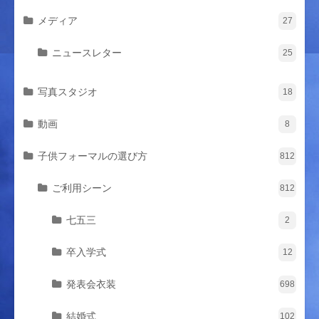
メディア
27
ニュースレター
25
写真スタジオ
18
動画
8
子供フォーマルの選び方
812
ご利用シーン
812
七五三
2
卒入学式
12
発表会衣装
698
結婚式
102