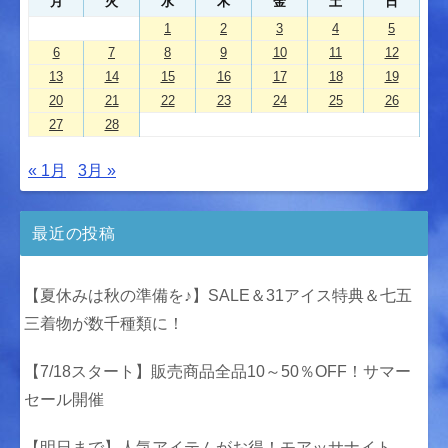
月
火
水
木
金
土
日
1
2
3
4
5
6
7
8
9
10
11
12
13
14
15
16
17
18
19
20
21
22
23
24
25
26
27
28
« 1月
3月 »
最近の投稿
【夏休みは秋の準備を♪】SALE＆31アイス特典＆七五
三着物が数千種類に！
【7/18スタート】販売商品全品10～50％OFF！サマー
セール開催
【明日まで】人気アイテムがお得！モアッサナイト