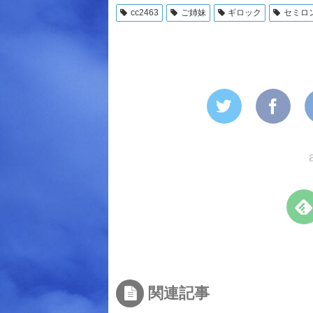
cc2463
ご姉妹
ギロック
セミロ
関連記事