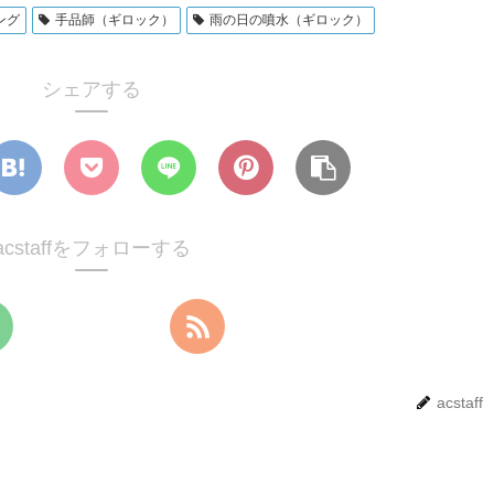
ング
手品師（ギロック）
雨の日の噴水（ギロック）
シェアする
acstaffをフォローする
acstaff