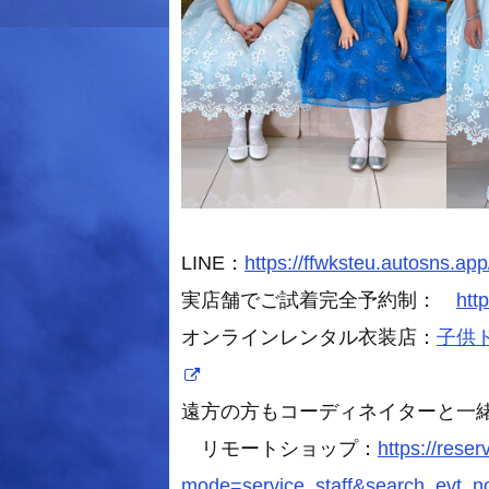
LINE：
https://ffwksteu.autosns.app
実店舗でご試着完全予約制：
htt
オンラインレンタル衣装店：
子供ドレ
遠方の方もコーディネイターと一
リモートショップ：
https://rese
mode=service_staff&search_evt