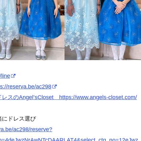
/line
ps://reserva.be/ac298
スのAngel’sCloset https://www.angels-closet.com/
緒にドレス選び
rva.be/ac298/reserve?
_no=4deJwzNrAwNTcDAARLAT4&select_ctg_no=12eJwz