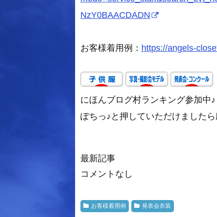
NzY0BAACDADN
お客様着用例：
https://angels-close
にほんブログ村ランキング参加中♪
ぽちっ♪と押していただけましたら励み
最新記事
コメントなし
お客様着用例
発表会衣装