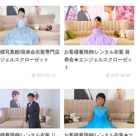
様写真館/発表会衣装専門店
お客様着用例/レンタル衣装 発
ジェルスクローゼット
表会★エンジェルスクローゼッ
ト
2023.01.12
2025.06.09
様着用例/レンタル衣装 リ
お客様着用例/レンタル衣装★エ