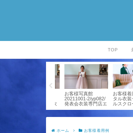
TOP
お客様写真館
お客様写真館
お客様着用例
ジ
20211010-
20211001-2/yp082/
タル衣装★
ト
2/mbk340/発表会衣
発表会衣装専門店エ
ルスクロー
装専門店エンジェル
ンジェルスクローゼ
スクローゼット
ット
ホーム
お客様着用例