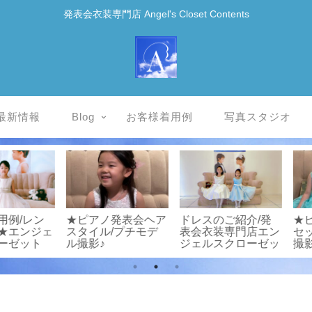
発表会衣装専門店 Angel's Closet Contents
最新情報
Blog
お客様着用例
写真スタジオ
/レン
★ピアノ発表会ヘア
ドレスのご紹介/発
★ピア
エンジェ
スタイル/プチモデ
表会衣装専門店エン
セット
ゼット
ル撮影♪
ジェルスクローゼッ
撮影♪
ト