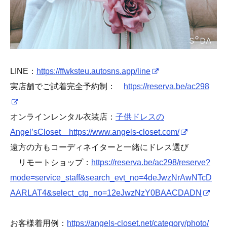
LINE：
https://ffwksteu.autosns.app/line
実店舗でご試着完全予約制：
https://reserva.be/ac298
オンラインレンタル衣装店：
子供ドレスの
Angel’sCloset https://www.angels-closet.com/
遠方の方もコーディネイターと一緒にドレス選び
リモートショップ：
https://reserva.be/ac298/reserve?
mode=service_staff&search_evt_no=4deJwzNrAwNTcD
AARLAT4&select_ctg_no=12eJwzNzY0BAACDADN
お客様着用例：
https://angels-closet.net/category/photo/