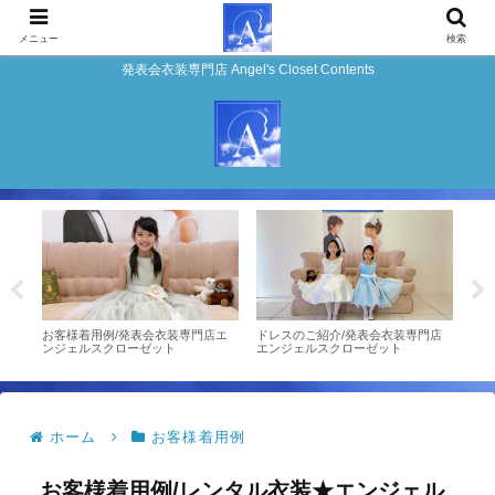
メニュー
検索
発表会衣装専門店 Angel's Closet Contents
2/発
お客様着用例/発表会衣装専門店エ
ドレスのご紹介/発表会衣装専門店
お客
ロー
ンジェルスクローゼット
エンジェルスクローゼット
ンジ
ホーム
お客様着用例
お客様着用例/レンタル衣装★エンジェル