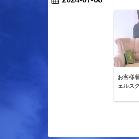
お客様着
ェルス