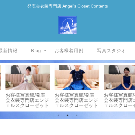
発表会衣装専門店 Angel's Closet Contents
最新情報
Blog
お客様着用例
写真スタジオ
/発表
★ピアノ発表会ヘア
お客様写真館
★お客
店エンジ
スタイル/プチモデ
20211001-2/yp082/
供ドレ
ーゼット
ル撮影♪
発表会衣装専門店エ
Angel’
ンジェルスクローゼ
ット