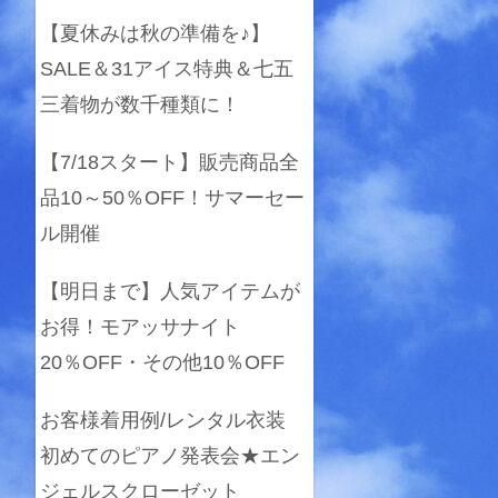
【夏休みは秋の準備を♪】
SALE＆31アイス特典＆七五
三着物が数千種類に！
【7/18スタート】販売商品全
品10～50％OFF！サマーセー
ル開催
【明日まで】人気アイテムが
お得！モアッサナイト
20％OFF・その他10％OFF
お客様着用例/レンタル衣装
初めてのピアノ発表会★エン
ジェルスクローゼット