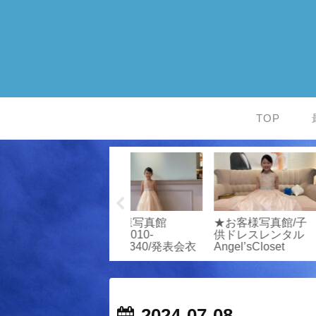
TOP
お客様写真館/発表
★ピアノ発表会ヘア
お客様写真館
ジ
会衣装専門店エンジ
セット/プチモデル
会衣装専門
ト
ェルスクローゼット
撮影♪
ェルスクロ
2024-07-08