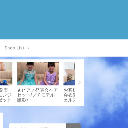
Shop List
様写真館/子
ドレスのご紹介/発
お客様写真館/発表
スレンタル
表会衣装専門店エン
会衣装専門店エンジ
sCloset
ジェルスクローゼッ
ェルスクローゼット
ト