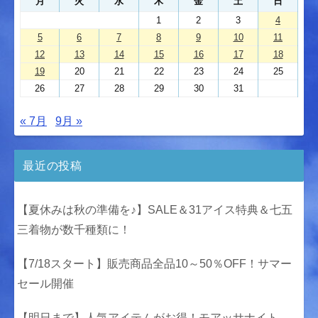
月
火
水
木
金
土
日
1
2
3
4
5
6
7
8
9
10
11
12
13
14
15
16
17
18
19
20
21
22
23
24
25
26
27
28
29
30
31
« 7月
9月 »
最近の投稿
【夏休みは秋の準備を♪】SALE＆31アイス特典＆七五
三着物が数千種類に！
【7/18スタート】販売商品全品10～50％OFF！サマー
セール開催
【明日まで】人気アイテムがお得！モアッサナイト