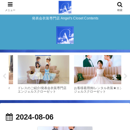
メニュー
検索
発表会衣装専門店 Angel's Closet Contents
ンタ
ドレスのご紹介/発表会衣装専門店
お客様着用例/レンタル衣装★エン
お客
エンジェルスクローゼット
ジェルスクローゼット
ンジ
2024-08-06