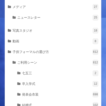
メディア
27
ニュースレター
25
写真スタジオ
18
動画
8
子供フォーマルの選び方
812
ご利用シーン
812
七五三
2
卒入学式
12
発表会衣装
698
結婚式
102