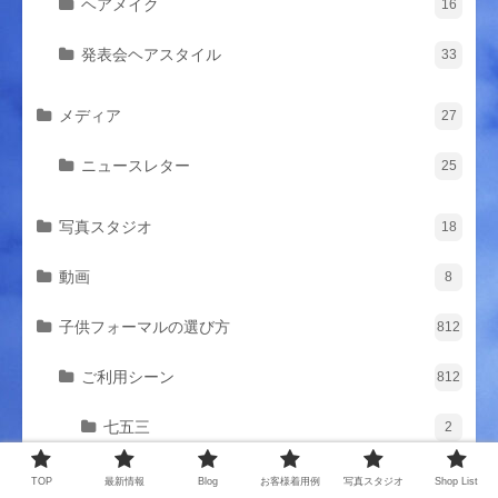
ヘアメイク
16
発表会ヘアスタイル
33
メディア
27
ニュースレター
25
写真スタジオ
18
動画
8
子供フォーマルの選び方
812
ご利用シーン
812
七五三
2
卒入学式
12
TOP
最新情報
Blog
お客様着用例
写真スタジオ
Shop List