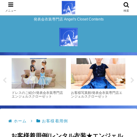
メニュー
検索
発表会衣装専門店 Angel's Closet Contents
しい
ドレスのご紹介/発表会衣装専門店
お客様写真館/発表会衣装専門店エ
お客様
エンジェルスクローゼット
ンジェルスクローゼット
発表
ーゼ
ホーム
お客様着用例
お客様着用例/レンタル衣装★エンジェル