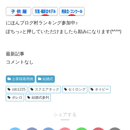
にほんブログ村ランキング参加中♪
ぽちっ♪と押していただけましたら励みになります(*^^*)
最新記事
コメントなし
お客様着用例
結婚式
cdc1225
スクエアネック
セミロング
ネイビー
ボレロ
結婚式参列
シェアする