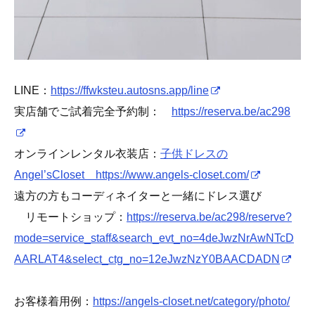
LINE：
https://ffwksteu.autosns.app/line
実店舗でご試着完全予約制：
https://reserva.be/ac298
オンラインレンタル衣装店：
子供ドレスの
Angel’sCloset https://www.angels-closet.com/
遠方の方もコーディネイターと一緒にドレス選び
リモートショップ：
https://reserva.be/ac298/reserve?
mode=service_staff&search_evt_no=4deJwzNrAwNTcD
AARLAT4&select_ctg_no=12eJwzNzY0BAACDADN
お客様着用例：
https://angels-closet.net/category/photo/